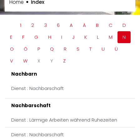
(ausgewählt)
Home
Index
1
2
3
6
A
Ä
B
C
D
E
F
G
H
I
J
K
L
M
N
O
Ö
P
Q
R
S
T
U
Ü
V
W
X
Y
Z
Nachbarn
Dienst : Nachbarschaft
Nachbarschaft
Dienst : Lärmige Arbeiten während Ruhezeiten
Dienst : Nachbarschaft