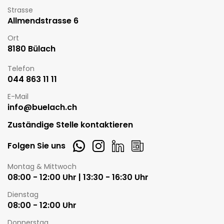
Strasse
Allmendstrasse 6
Ort
8180 Bülach
Telefon
044 863 11 11
E-Mail
info@buelach.ch
Zuständige Stelle kontaktieren
Whatsapp
Instagram
LinkedIn
Newsletter
Folgen Sie uns
Öffnungszeiten
Montag & Mittwoch
08:00 - 12:00 Uhr | 13:30 - 16:30 Uhr
Dienstag
08:00 - 12:00 Uhr
Donnerstag