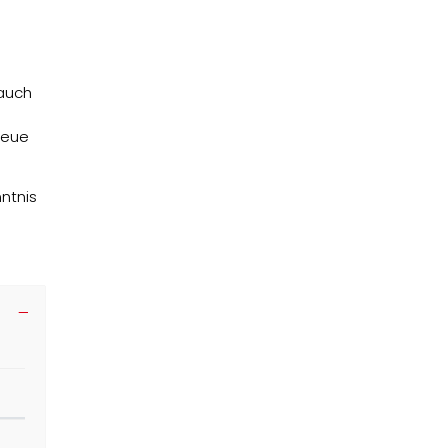
 auch
neue
ntnis