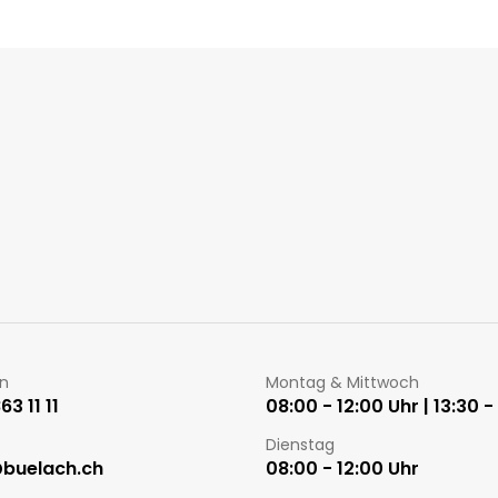
Öffnungszeiten
on
Montag & Mittwoch
3 11 11
08:00 - 12:00 Uhr | 13:30 -
Dienstag
@buelach.ch
08:00 - 12:00 Uhr