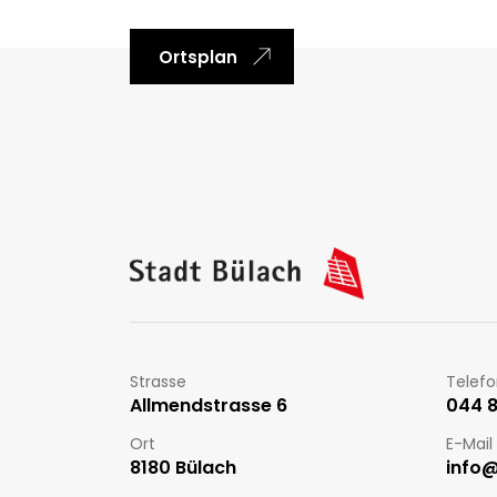
Ortsplan
Fussbereich
Kontakt
Strasse
Telef
Allmendstrasse 6
044 86
Ort
E-Mail
8180 Bülach
info