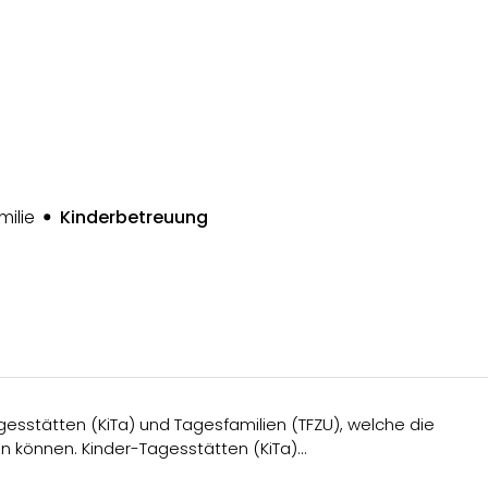
(ausgewählt)
milie
Kinderbetreuung
agesstätten (KiTa) und Tagesfamilien (TFZU), welche die
Familienergänzende Betreuung gewährleisten können. Kinder-Tagesstätten (KiTa)…