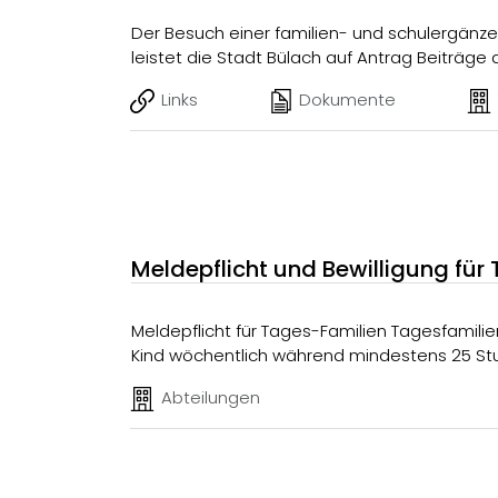
Der Besuch einer familien- und schulergänzen
leistet die Stadt Bülach auf Antrag Beiträge 
Links
Dokumente
Meldepflicht und Bewilligung für
Meldepflicht für Tages-Familien Tagesfamilien sind meldepflichtig, wenn sie gegen Entgelt für wenigstens ein
Kind wöchentlich während mindestens 25 St
Abteilungen