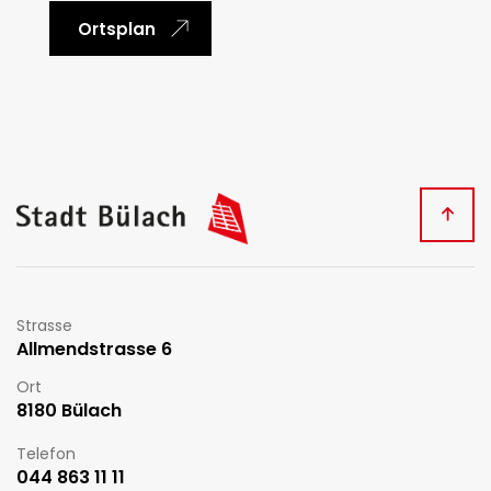
Ortsplan
Fussbereich
Kontakt
Strasse
Allmendstrasse 6
Ort
8180 Bülach
Telefon
044 863 11 11