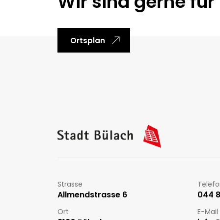
Wir sind gerne für 
Ortsplan
Fussbereich
Kontakt
Strasse
Telef
Allmendstrasse 6
044 86
Ort
E-Mail