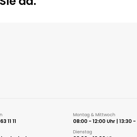
Sie da.
Öffnungszeiten
on
Montag & Mittwoch
3 11 11
08:00 - 12:00 Uhr | 13:30 -
Dienstag