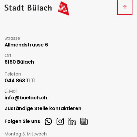
Kontakt
Strasse
Allmendstrasse 6
Ort
8180 Bülach
Telefon
044 863 11 11
E-Mail
info@buelach.ch
Zuständige Stelle kontaktieren
Whatsapp
Instagram
LinkedIn
Newsletter
Folgen Sie uns
Öffnungszeiten
Montag & Mittwoch