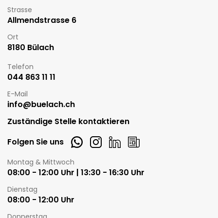
Strasse
Allmendstrasse 6
Ort
8180 Bülach
Telefon
044 863 11 11
E-Mail
info@buelach.ch
Zuständige Stelle kontaktieren
Whatsapp
Instagram
LinkedIn
Newsletter
Folgen Sie uns
Öffnungszeiten
Montag & Mittwoch
08:00 - 12:00 Uhr | 13:30 - 16:30 Uhr
Dienstag
08:00 - 12:00 Uhr
Donnerstag