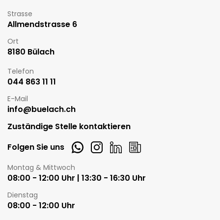
Strasse
Allmendstrasse 6
Ort
8180 Bülach
Telefon
044 863 11 11
E-Mail
info@buelach.ch
Zuständige Stelle kontaktieren
Whatsapp
Instagram
LinkedIn
Newsletter
Folgen Sie uns
Öffnungszeiten
Montag & Mittwoch
08:00 - 12:00 Uhr | 13:30 - 16:30 Uhr
Dienstag
08:00 - 12:00 Uhr