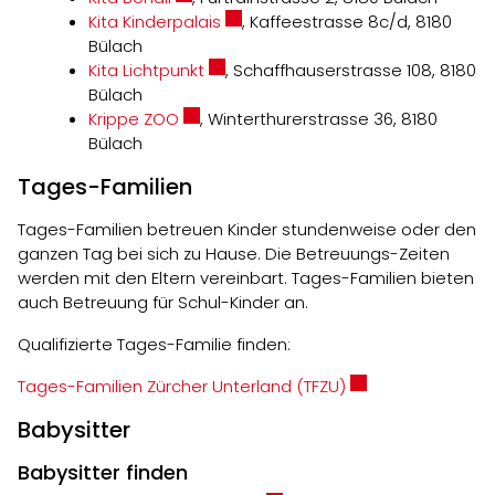
Externer Link wird in einem neuen 
Kita Kinderpalais
, Kaffeestrasse 8c/d, 8180
Bülach
Externer Link wird in einem neuen Fe
Kita Lichtpunkt
, Schaffhauserstrasse 108, 8180
Bülach
Externer Link wird in einem neuen Fenst
Krippe ZOO
, Winterthurerstrasse 36, 8180
Bülach
Tages-Familien
Tages-Familien betreuen Kinder stundenweise oder den
ganzen Tag bei sich zu Hause. Die Betreuungs-Zeiten
werden mit den Eltern vereinbart. Tages-Familien bieten
auch Betreuung für Schul-Kinder an.
Qualifizierte Tages-Familie finden:
Externer Link wird
Tages-Familien Zürcher Unterland (TFZU)
Babysitter
Babysitter finden