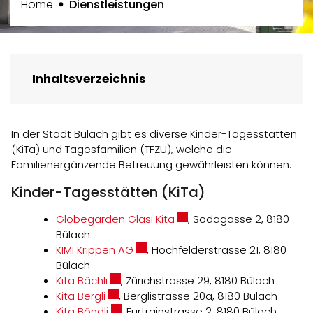
(ausgewählt)
Home
Dienstleistungen
Inhaltsverzeichnis
In der Stadt Bülach gibt es diverse Kinder-Tagesstätten
(KiTa) und Tagesfamilien (TFZU), welche die
Familienergänzende Betreuung gewährleisten können.
Kinder-Tagesstätten (KiTa)
Externer Link wird in einem
Globegarden Glasi Kita
, Sodagasse 2, 8180
Bülach
Externer Link wird in einem neuen F
KIMI Krippen AG
, Hochfelderstrasse 21, 8180
Bülach
Externer Link wird in einem neuen Fenste
Kita Bächli
, Zürichstrasse 29, 8180 Bülach
Externer Link wird in einem neuen Fenste
Kita Bergli
, Berglistrasse 20a, 8180 Bülach
Externer Link wird in einem neuen Fenste
Kita Böndli
, Furtrainstrasse 2, 8180 Bülach