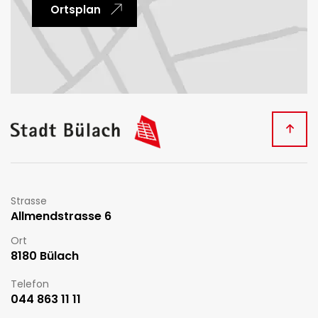
Ortsplan
Fussbereich
Kontakt
Strasse
Allmendstrasse 6
Ort
8180 Bülach
Telefon
044 863 11 11