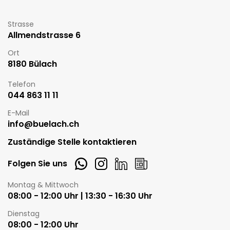
Strasse
Allmendstrasse 6
Ort
8180 Bülach
Telefon
044 863 11 11
E-Mail
info@buelach.ch
Zuständige Stelle kontaktieren
Whatsapp
Instagram
LinkedIn
Newsletter
Folgen Sie uns
Öffnungszeiten
Montag & Mittwoch
08:00 - 12:00 Uhr | 13:30 - 16:30 Uhr
Dienstag
08:00 - 12:00 Uhr