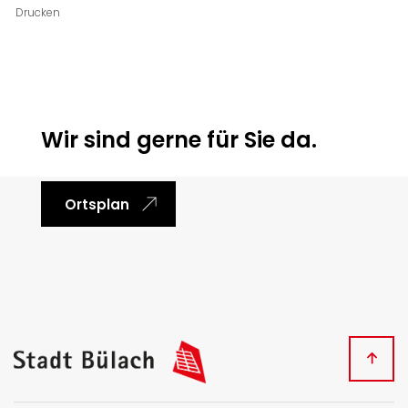
Drucken
Ortsinformationen
Wir sind gerne für Sie da.
Ortsplan
Fussbereich
Kontakt