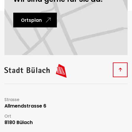
Ortsplan
Fussbereich
Kontakt
Strasse
Allmendstrasse 6
Ort
8180 Bülach