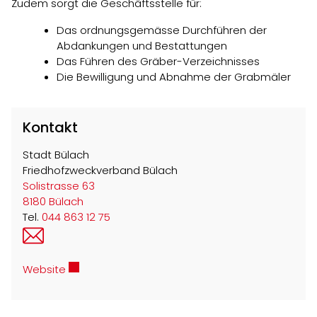
Zudem sorgt die Geschäftsstelle für:
Das ordnungsgemässe Durchführen der
Abdankungen und Bestattungen
Das Führen des Gräber-Verzeichnisses
Die Bewilligung und Abnahme der Grabmäler
Kontakt
Stadt Bülach
Friedhofzweckverband Bülach
Solistrasse 63
8180 Bülach
Tel.
044 863 12 75
friedhof@buelach.ch
Externer Link wird in einem neuen Fenster geöffn
Website