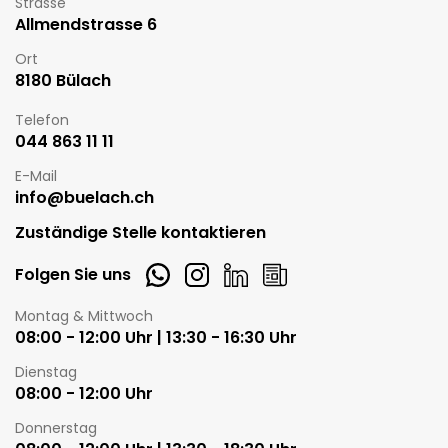
Strasse
Allmendstrasse 6
Ort
8180 Bülach
Telefon
044 863 11 11
E-Mail
info@buelach.ch
Zuständige Stelle kontaktieren
Whatsapp
Instagram
LinkedIn
Newsletter
Folgen Sie uns
Öffnungszeiten
Montag & Mittwoch
08:00 - 12:00 Uhr | 13:30 - 16:30 Uhr
Dienstag
08:00 - 12:00 Uhr
Donnerstag