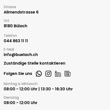
Strasse
Allmendstrasse 6
Ort
8180 Bülach
Telefon
044 863 11 11
E-Mail
info@buelach.ch
Zuständige Stelle kontaktieren
Whatsapp
Instagram
LinkedIn
Newsletter
Folgen Sie uns
Öffnungszeiten
Montag & Mittwoch
08:00 - 12:00 Uhr | 13:30 - 16:30 Uhr
Dienstag
08:00 - 12:00 Uhr