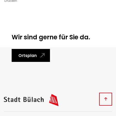
Drucken
Ortsinformationen
Wir sind gerne für Sie da.
Ortsplan
Fussbereich
Kontakt