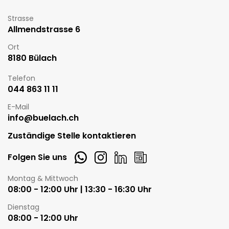
Strasse
Allmendstrasse 6
Ort
8180 Bülach
Telefon
044 863 11 11
E-Mail
info@buelach.ch
Zuständige Stelle kontaktieren
Whatsapp
Instagram
LinkedIn
Newsletter
Folgen Sie uns
Öffnungszeiten
Montag & Mittwoch
08:00 - 12:00 Uhr | 13:30 - 16:30 Uhr
Dienstag
08:00 - 12:00 Uhr