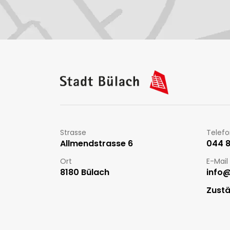
Fussbereich
Kontakt
Strasse
Telef
Allmendstrasse 6
044 86
Ort
E-Mail
8180 Bülach
info
Zustä