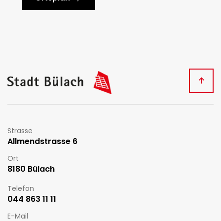
Fussbereich
Kontakt
Strasse
Allmendstrasse 6
Ort
8180 Bülach
Telefon
044 863 11 11
E-Mail