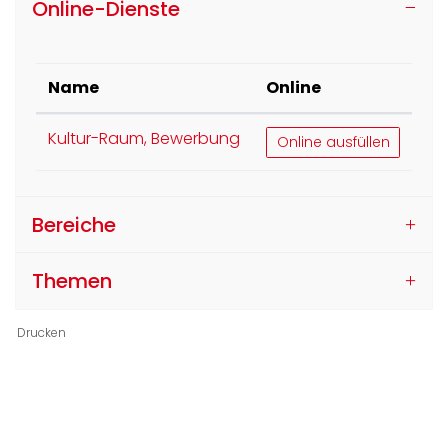
Online-Dienste
Name
Online
Kultur-Raum, Bewerbung
Kultur-Raum, Bewerbun
Online ausfüllen
Bereiche
Themen
Drucken
Ortsinformationen