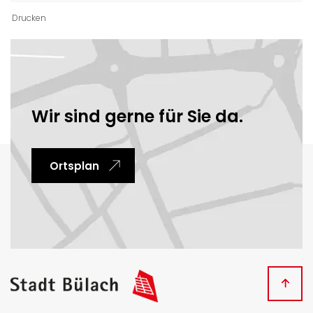
Drucken
Ortsinformationen
Wir sind gerne für Sie da.
Ortsplan
Fussbereich
Kontakt