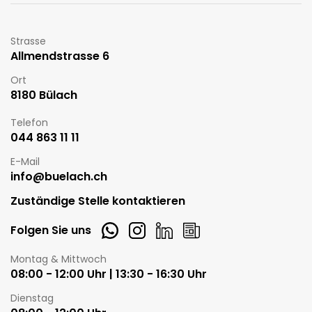
Strasse
Allmendstrasse 6
Ort
8180 Bülach
Telefon
044 863 11 11
E-Mail
info@buelach.ch
Zuständige Stelle kontaktieren
Whatsapp
Instagram
LinkedIn
Newsletter
Folgen Sie uns
Öffnungszeiten
Montag & Mittwoch
08:00 - 12:00 Uhr | 13:30 - 16:30 Uhr
Dienstag