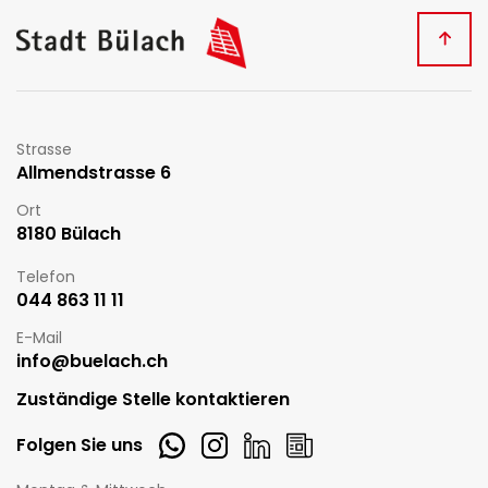
Fussbereich
Kontakt
Strasse
Allmendstrasse 6
Ort
8180 Bülach
Telefon
044 863 11 11
E-Mail
info@buelach.ch
Zuständige Stelle kontaktieren
Whatsapp
Instagram
LinkedIn
Newsletter
Folgen Sie uns
Öffnungszeiten